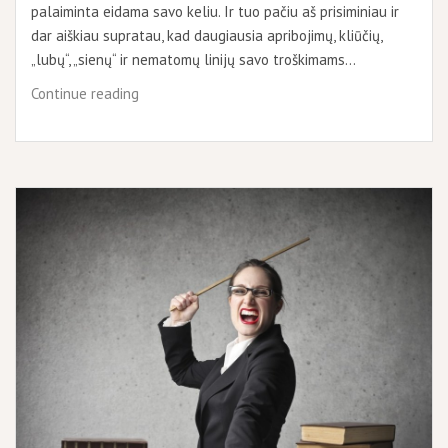
palaiminta eidama savo keliu. Ir tuo pačiu aš prisiminiau ir
dar aiškiau supratau, kad daugiausia apribojimų, kliūčių,
„lubų“, „sienų“ ir nematomų linijų savo troškimams…
Svajonių
Continue reading
tvoros
ir
kaip
jas
nugriauti