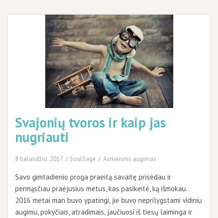
Svajonių tvoros ir kaip jas
nugriauti
8 balandžio, 2017
SoulSage
Asmeninis augimas
Savo gimtadienio proga praeitą savaitę prisėdau ir
permąsčiau praėjusius metus, kas pasikeitė, ką išmokau.
2016 metai man buvo ypatingi, jie buvo neprilygstami vidiniu
augimu, pokyčiais, atradimais, jaučiuosi iš tiesų laiminga ir