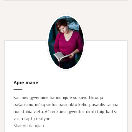
kai
TAVO
paaukštinimą
gavo
kolega?
Apie mane
Kai mes gyvename harmonijoje su savo tikruoju
pašaukimu, mūsų sielos pasirinktu keliu, pasaulis tampa
nuostabia vieta. Aš renkuosi gyventi ir dirbti taip, kad ši
vizija taptų realybe.
Skaityti daugiau...