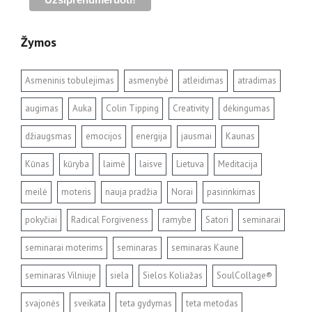
Žymos
Asmeninis tobulejimas
asmenybė
atleidimas
atradimas
augimas
Auka
Colin Tipping
Creativity
dėkingumas
džiaugsmas
emocijos
energija
jausmai
Kaunas
Kūnas
kūryba
laimė
laisve
Lietuva
Meditacija
meilė
moteris
nauja pradžia
Norai
pasirinkimas
pokyčiai
Radical Forgiveness
ramybe
Satori
seminarai
seminarai moterims
seminaras
seminaras Kaune
seminaras Vilniuje
siela
Sielos Koliažas
SoulCollage®
svajonės
sveikata
teta gydymas
teta metodas