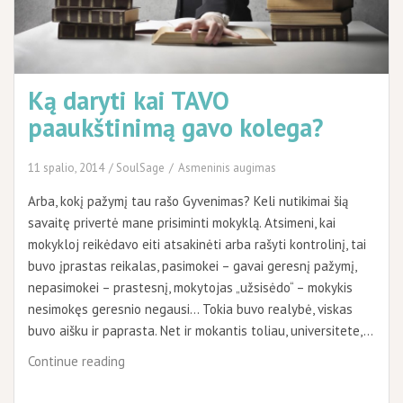
Ką daryti kai TAVO
paaukštinimą gavo kolega?
11 spalio, 2014
SoulSage
Asmeninis augimas
Arba, kokį pažymį tau rašo Gyvenimas? Keli nutikimai šią
savaitę privertė mane prisiminti mokyklą. Atsimeni, kai
mokykloj reikėdavo eiti atsakinėti arba rašyti kontrolinį, tai
buvo įprastas reikalas, pasimokei – gavai geresnį pažymį,
nepasimokei – prastesnį, mokytojas „užsisėdo“ – mokykis
nesimokęs geresnio negausi… Tokia buvo realybė, viskas
buvo aišku ir paprasta. Net ir mokantis toliau, universitete,…
Ką
Continue reading
daryti