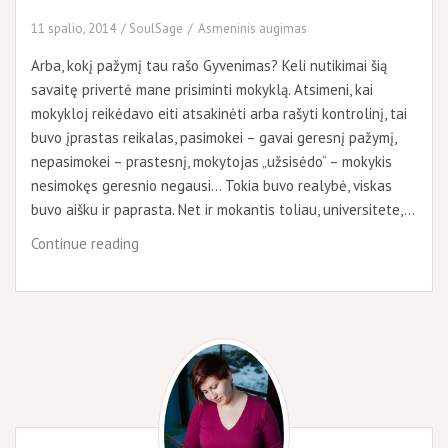
11 spalio, 2014
SoulSage
Asmeninis augimas
Arba, kokį pažymį tau rašo Gyvenimas? Keli nutikimai šią
savaitę privertė mane prisiminti mokyklą. Atsimeni, kai
mokykloj reikėdavo eiti atsakinėti arba rašyti kontrolinį, tai
buvo įprastas reikalas, pasimokei – gavai geresnį pažymį,
nepasimokei – prastesnį, mokytojas „užsisėdo“ – mokykis
nesimokęs geresnio negausi… Tokia buvo realybė, viskas
buvo aišku ir paprasta. Net ir mokantis toliau, universitete,…
Ką
Continue reading
daryti
kai
TAVO
paaukštinimą
gavo
kolega?