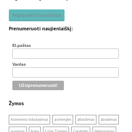
Registruokis Konsultacijai
Prenumeruoti naujienlaiškį:
El.paštas
Vardas
Žymos
Asmeninis tobulejimas
asmenybė
atleidimas
atradimas
augimas
Auka
Colin Tipping
Creativity
dėkingumas