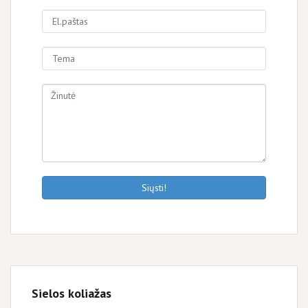
Siųsti!
Sielos koliažas