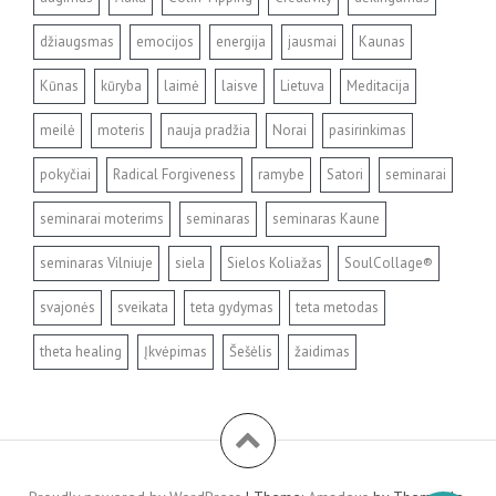
džiaugsmas
emocijos
energija
jausmai
Kaunas
Kūnas
kūryba
laimė
laisve
Lietuva
Meditacija
meilė
moteris
nauja pradžia
Norai
pasirinkimas
pokyčiai
Radical Forgiveness
ramybe
Satori
seminarai
seminarai moterims
seminaras
seminaras Kaune
seminaras Vilniuje
siela
Sielos Koliažas
SoulCollage®
svajonės
sveikata
teta gydymas
teta metodas
theta healing
Įkvėpimas
Šešėlis
žaidimas