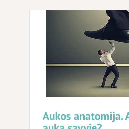
Aukos anatomija. A
auką savyje?