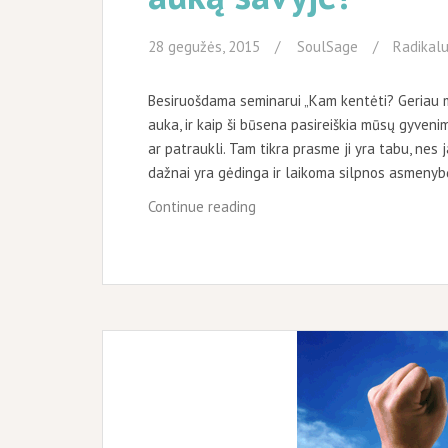
28 gegužės, 2015
SoulSage
Radikalu
Besiruošdama seminarui „Kam kentėti? Geriau myl
auka, ir kaip ši būsena pasireiškia mūsų gyvenim
ar patraukli. Tam tikra prasme ji yra tabu, ne
dažnai yra gėdinga ir laikoma silpnos asmenyb
Aukos
Continue reading
anatomija.
Arba
kaip
atpažinti
auką
savyje?