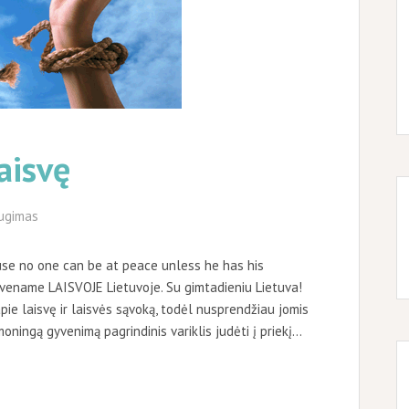
aisvę
ugimas
se no one can be at peace unless he has his
vename LAISVOJE Lietuvoje. Su gimtadieniu Lietuva!
ie laisvę ir laisvės sąvoką, todėl nusprendžiau jomis
oningą gyvenimą pagrindinis variklis judėti į priekį…