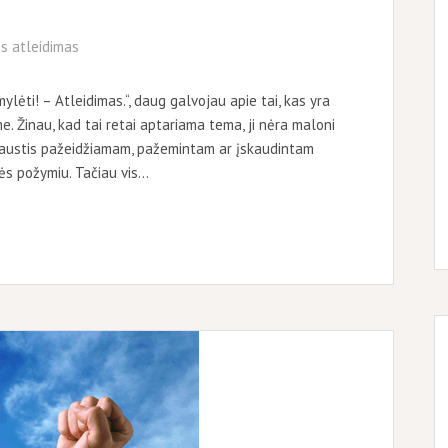
s atleidimas
ėti! – Atleidimas.“, daug galvojau apie tai, kas yra
e. Žinau, kad tai retai aptariama tema, ji nėra maloni
s jaustis pažeidžiamam, pažemintam ar įskaudintam
ės požymiu. Tačiau vis…