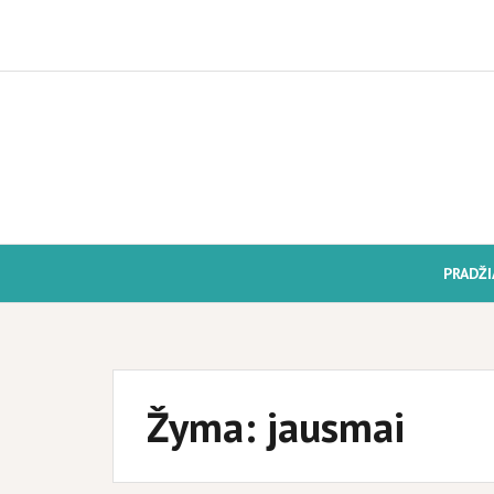
Skip
to
content
PRADŽI
Žyma:
jausmai