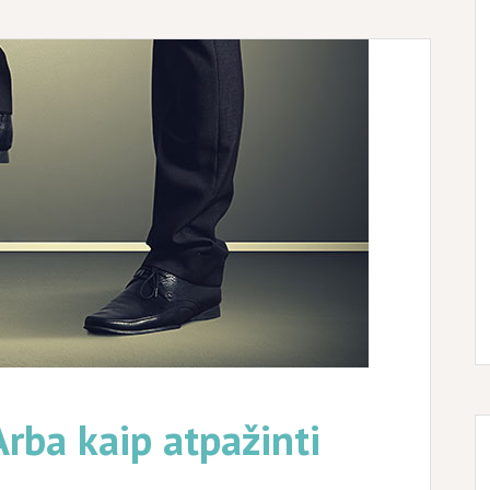
rba kaip atpažinti