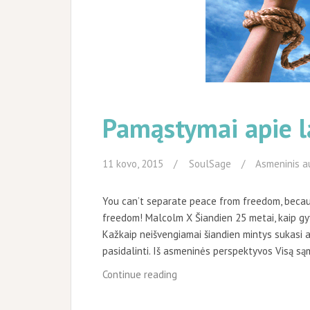
Pamąstymai apie l
11 kovo, 2015
SoulSage
Asmeninis a
You can’t separate peace from freedom, becau
freedom! Malcolm X Šiandien 25 metai, kaip gy
Kažkaip neišvengiamai šiandien mintys sukasi ap
pasidalinti. Iš asmeninės perspektyvos Visą sąm
Pamąstymai
Continue reading
apie
laisvę