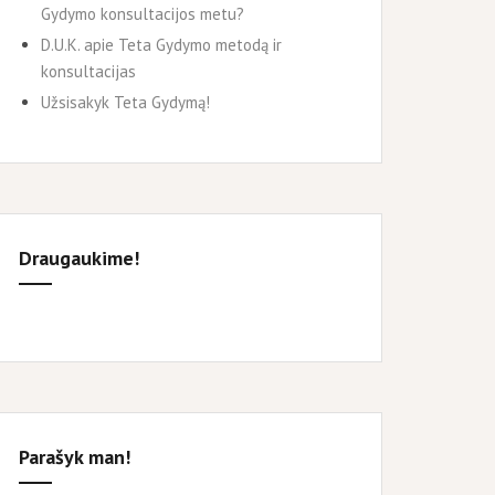
Gydymo konsultacijos metu?
D.U.K. apie Teta Gydymo metodą ir
konsultacijas
Užsisakyk Teta Gydymą!
Draugaukime!
Parašyk man!