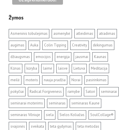
Žymos
Asmeninis tobulejimas
asmenybė
atleidimas
atradimas
augimas
Auka
Colin Tipping
Creativity
dėkingumas
džiaugsmas
emocijos
energija
jausmai
Kaunas
Kūnas
kūryba
laimė
laisve
Lietuva
Meditacija
meilė
moteris
nauja pradžia
Norai
pasirinkimas
pokyčiai
Radical Forgiveness
ramybe
Satori
seminarai
seminarai moterims
seminaras
seminaras Kaune
seminaras Vilniuje
siela
Sielos Koliažas
SoulCollage®
svajonės
sveikata
teta gydymas
teta metodas