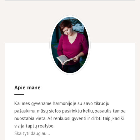
kai
TAVO
paaukštinimą
gavo
kolega?
Apie mane
Kai mes gyvename harmonijoje su savo tikruoju
pašaukimu, mūsų sielos pasirinktu keliu, pasaulis tampa
nuostabia vieta. Aš renkuosi gyventi ir dirbti taip, kad ši
vizija taptų realybe.
Skaityti daugiau...