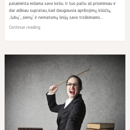
palaiminta eidama savo keliu. Ir tuo pačiu aš prisiminiau ir
dar aiškiau supratau, kad daugiausia apribojimų, kliūčių,
„lubų“, „sienų“ ir nematomų linijų savo troškimams…
Svajonių
Continue reading
tvoros
ir
kaip
jas
nugriauti