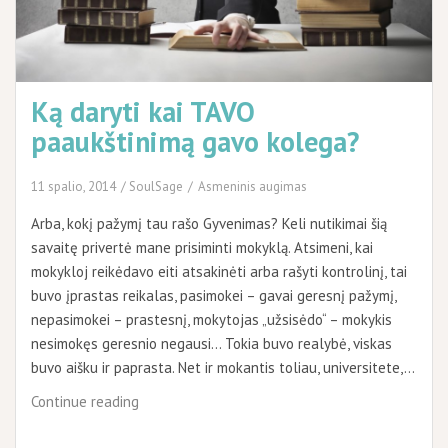
Ką daryti kai TAVO
paaukštinimą gavo kolega?
11 spalio, 2014
SoulSage
Asmeninis augimas
Arba, kokį pažymį tau rašo Gyvenimas? Keli nutikimai šią
savaitę privertė mane prisiminti mokyklą. Atsimeni, kai
mokykloj reikėdavo eiti atsakinėti arba rašyti kontrolinį, tai
buvo įprastas reikalas, pasimokei – gavai geresnį pažymį,
nepasimokei – prastesnį, mokytojas „užsisėdo“ – mokykis
nesimokęs geresnio negausi… Tokia buvo realybė, viskas
buvo aišku ir paprasta. Net ir mokantis toliau, universitete,…
Ką
Continue reading
daryti