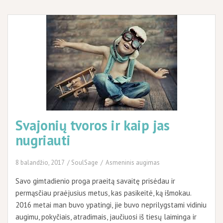
Svajonių tvoros ir kaip jas
nugriauti
8 balandžio, 2017
SoulSage
Asmeninis augimas
Savo gimtadienio proga praeitą savaitę prisėdau ir
permąsčiau praėjusius metus, kas pasikeitė, ką išmokau.
2016 metai man buvo ypatingi, jie buvo neprilygstami vidiniu
augimu, pokyčiais, atradimais, jaučiuosi iš tiesų laiminga ir