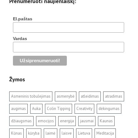
Prenumeruoti naujienlaiškį:
El.paštas
Vardas
Žymos
Asmeninis tobulejimas
asmenybė
atleidimas
atradimas
augimas
Auka
Colin Tipping
Creativity
dėkingumas
džiaugsmas
emocijos
energija
jausmai
Kaunas
Kūnas
kūryba
laimė
laisve
Lietuva
Meditacija