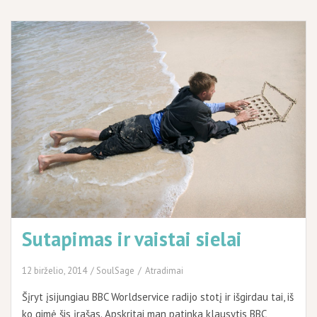
Sutapimas ir vaistai sielai
12 birželio, 2014
SoulSage
Atradimai
Šįryt įsijungiau BBC Worldservice radijo stotį ir išgirdau tai, iš
ko gimė šis įrašas. Apskritai man patinka klausytis BBC