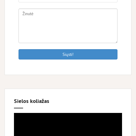
Siųsti!
Sielos koliažas