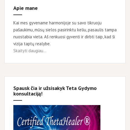
Apie mane
Kai mes gyvename harmonijoje su savo tikruoju
pašaukimu, mūsų sielos pasirinktu keliu, pasaulis tampa
nuostabia vieta. Aš renkuosi gyventi ir dirbti taip, kad ši
vizija taptų realybe.
Skaityti daugiau...
Spausk čia ir užsisakyk Teta Gydymo
konsultaciją!