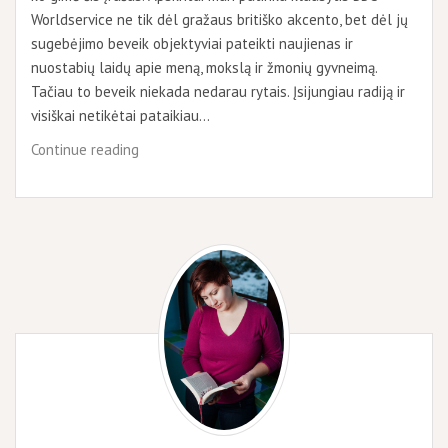
Worldservice ne tik dėl gražaus britiško akcento, bet dėl jų
sugebėjimo beveik objektyviai pateikti naujienas ir
nuostabių laidų apie meną, mokslą ir žmonių gyvneimą.
Tačiau to beveik niekada nedarau rytais. Įsijungiau radiją ir
visiškai netikėtai pataikiau…
Sutapimas
Continue reading
ir
vaistai
sielai