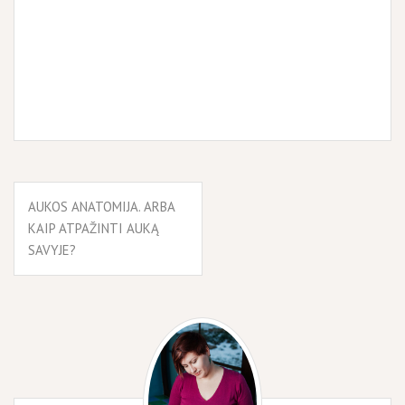
Navigacija
AUKOS ANATOMIJA. ARBA
tarp
KAIP ATPAŽINTI AUKĄ
įrašų
SAVYJE?