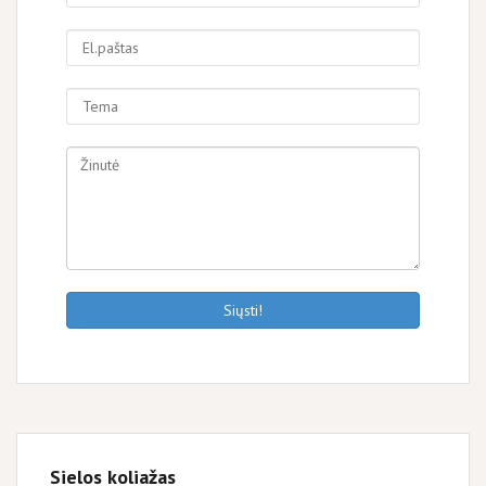
Siųsti!
Sielos koliažas