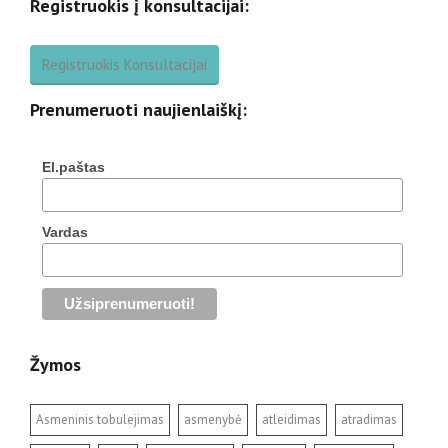
Registruokis į konsultacijai:
Registruokis Konsultacijai
Prenumeruoti naujienlaiškį:
El.paštas
Vardas
Žymos
Asmeninis tobulejimas
asmenybė
atleidimas
atradimas