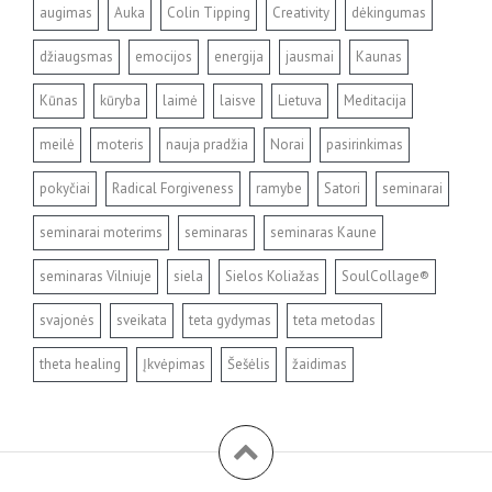
augimas
Auka
Colin Tipping
Creativity
dėkingumas
džiaugsmas
emocijos
energija
jausmai
Kaunas
Kūnas
kūryba
laimė
laisve
Lietuva
Meditacija
meilė
moteris
nauja pradžia
Norai
pasirinkimas
pokyčiai
Radical Forgiveness
ramybe
Satori
seminarai
seminarai moterims
seminaras
seminaras Kaune
seminaras Vilniuje
siela
Sielos Koliažas
SoulCollage®
svajonės
sveikata
teta gydymas
teta metodas
theta healing
Įkvėpimas
Šešėlis
žaidimas