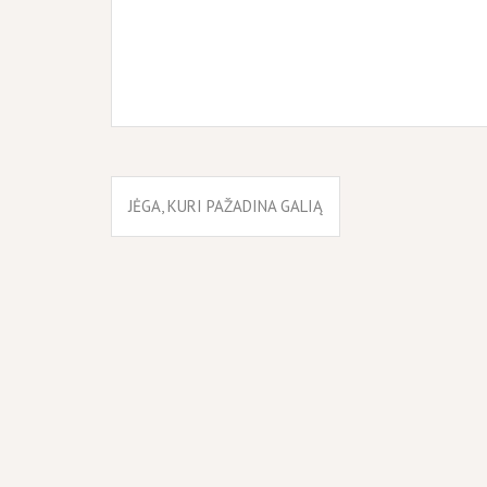
Navigacija
JĖGA, KURI PAŽADINA GALIĄ
tarp
įrašų