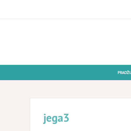
Skip
to
content
PRADŽI
jega3