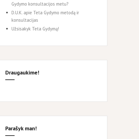
Gydymo konsultacijos metu?
D.U.K. apie Teta Gydymo metodą ir
konsultacijas
Užsisakyk Teta Gydymą!
Draugaukime!
Parašyk man!