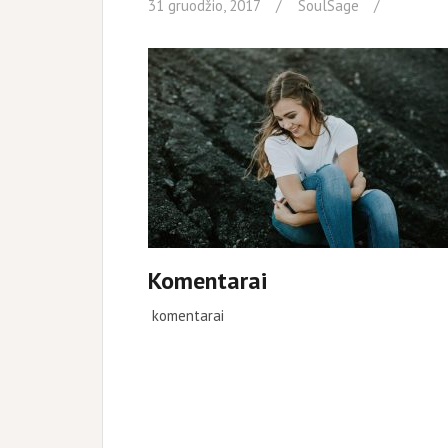
31 gruodžio, 2017
SoulSage
Komentarai
komentarai